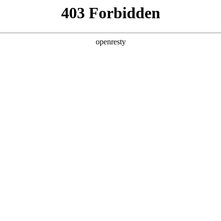
产品及服务
行业解决方案
合作伙伴
投资者关系
大会 ，分享AI+商业地产的场景实践与思考
上海成功举办。大会以“智创未来与卓越同行”为主题，设置技术、品牌、资
流平台。和记国际数码携旗下自研的和记国际问学平台亮相本次活动，分享A